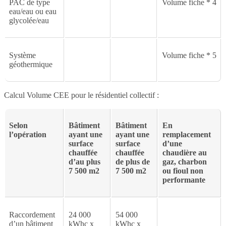
PAC de type
Volume fiche * 4
eau/eau ou eau
glycolée/eau
Système
Volume fiche * 5
géothermique
Calcul Volume CEE pour le résidentiel collectif :
Selon
Bâtiment
Bâtiment
En
l’opération
ayant une
ayant une
remplacement
surface
surface
d’une
chauffée
chauffée
chaudière au
d’au plus
de plus de
gaz, charbon
7 500 m2
7 500 m2
ou fioul non
performante
Raccordement
24 000
54 000
d’un bâtiment
kWhc x
kWhc x