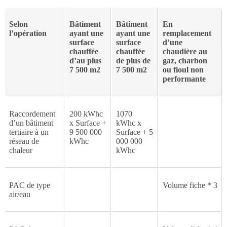
Selon
Bâtiment
Bâtiment
En
l’opération
ayant une
ayant une
remplacement
surface
surface
d’une
chauffée
chauffée
chaudière au
d’au plus
de plus de
gaz, charbon
7 500 m2
7 500 m2
ou fioul non
performante
Raccordement
200 kWhc
1070
d’un bâtiment
x Surface +
kWhc x
tertiaire à un
9 500 000
Surface + 5
réseau de
kWhc
000 000
chaleur
kWhc
PAC de type
Volume fiche * 3
air/eau