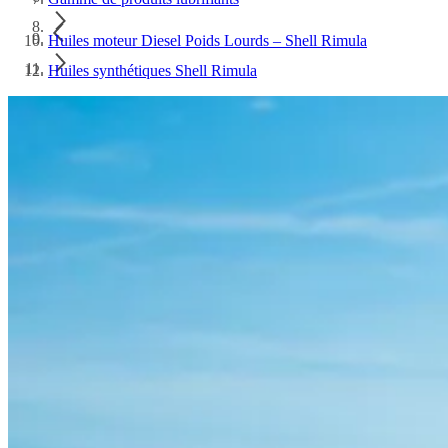
Huiles moteur Diesel Poids Lourds – Shell Rimula
Huiles synthétiques Shell Rimula